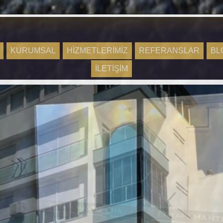
KURUMSAL
HİZMETLERİMİZ
REFERANSLAR
BL
İLETİŞİM