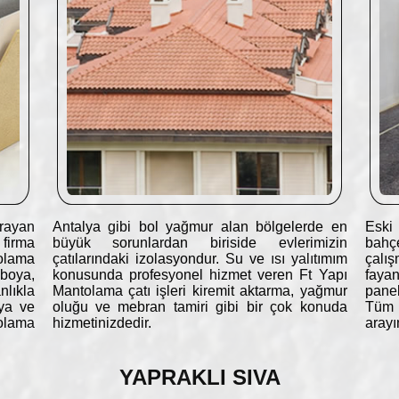
rayan
Antalya gibi bol yağmur alan bölgelerde en
Eski 
 firma
büyük sorunlardan biriside evlerimizin
bahç
olama
çatılarındaki izolasyondur. Su ve ısı yalıtımım
çalış
 boya,
konusunda profesyonel hizmet veren Ft Yapı
fayan
lıkla
Mantolama çatı işleri kiremit aktarma, yağmur
panel
oya ve
oluğu ve mebran tamiri gibi bir çok konuda
Tüm t
olama
hizmetinizdedir.
arayı
YAPRAKLI SIVA