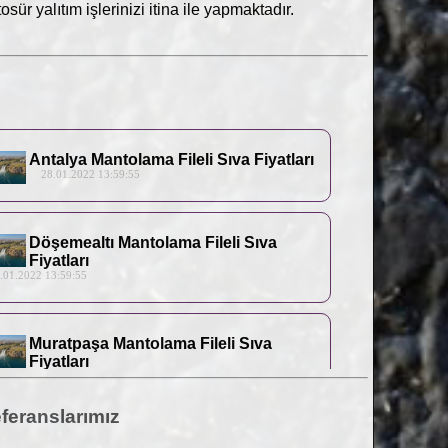
sür yalıtım işlerinizi itina ile yapmaktadır.
Antalya Mantolama Fileli Sıva Fiyatları
28.01.2022 13:59:55
Döşemealtı Mantolama Fileli Sıva
Fiyatları
1.2022 13:59:55
Muratpaşa Mantolama Fileli Sıva
Fiyatları
1.2022 13:59:55
feranslarımız