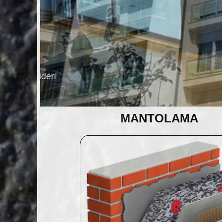
olama
 Mantolamanın Lideri
MANTOLAMA