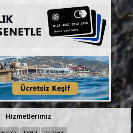
Hizmetlerimiz
ntolama
Tadilat
İzolasyon