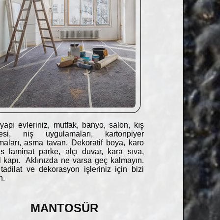
yapı evleriniz, mutfak, banyo, salon, kış
esi, niş uygulamaları, kartonpiyer
maları, asma tavan. Dekoratif boya, karo
s laminat parke, alçı duvar, kara sıva,
 kapı. Aklınızda ne varsa geç kalmayın.
adilat ve dekorasyon işleriniz için bizi
n.
MANTOSÜR