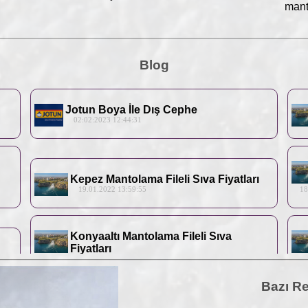
manto
Blog
Jotun Boya İle Dış Cephe
02:02:2023 12:44:31
Kepez Mantolama Fileli Sıva Fiyatları
19.01.2022 13:59:55
18.0
Konyaaltı Mantolama Fileli Sıva
Fiyatları
16.01.2022 13:59:55
15.0
Bazı Re
Manavgat Mantolama Fileli Sıva