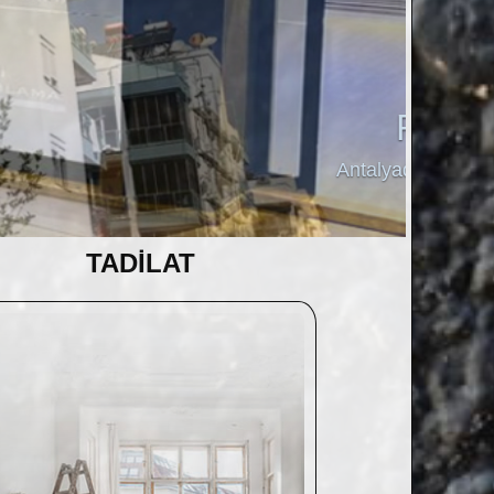
Antalyad
TADİLAT