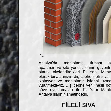
Antalya'da mantolama firması a
apartman ve site yöneticilerinin güvenli
olarak nitelendirdikleri Ft Yapı Mant
olarak binalarınızın dış cephe fileli sıva,
izolasyon ve mantolama işlerini uzman
yürütmekteyiz. Dış cephe yeni nesil b
söve uygulamaları ile Ft Yapı Mant
Antalya'lıların hizmetindedir.
FİLELİ SIVA