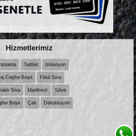
Hizmetlerimiz
ntolama
Tadilat
İzolasyon
ış Cephe Boya
Fileli Sıva
raklı Sıva
Mantosür
Söve
ephe Boya
Çatı
Dekorasyon