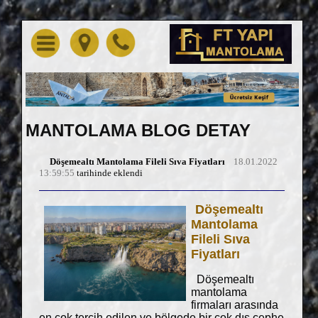
MANTOLAMA BLOG DETAY
Döşemealtı Mantolama Fileli Sıva Fiyatları
18.01.2022
13:59:55
tarihinde eklendi
Döşemealtı
Mantolama
Fileli Sıva
Fiyatları
Döşemealtı
mantolama
firmaları arasında
en çok tercih edilen ve bölgede bir çok dış cephe