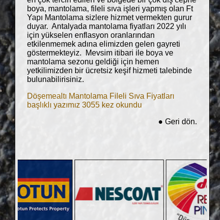
boya, mantolama, fileli sıva işleri yapmış olan Ft
Yapı Mantolama sizlere hizmet vermekten gurur
duyar. Antalyada mantolama fiyatları 2022 yılı
için yükselen enflasyon oranlarından
etkilenmemek adına elimizden gelen gayreti
göstermekteyiz. Mevsim itibari ile boya ve
mantolama sezonu geldiği için hemen
yetkilimizden bir ücretsiz keşif hizmeti talebinde
bulunabilirisiniz.
Döşemealtı Mantolama Fileli Sıva Fiyatları
başlıklı yazımız 3055 kez okundu
●
Geri dön.