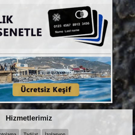
Hizmetlerimiz
ntolama
Tadilat
İzolasyon