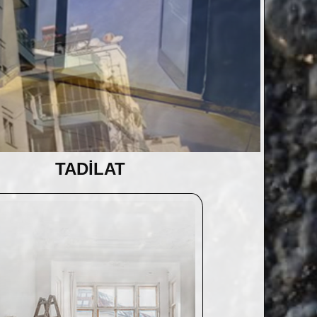
Ft Yapı Manto
Antalyade Mantolamanın Lideri
TADİLAT