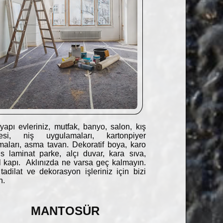
yapı evleriniz, mutfak, banyo, salon, kış
esi, niş uygulamaları, kartonpiyer
maları, asma tavan. Dekoratif boya, karo
s laminat parke, alçı duvar, kara sıva,
 kapı. Aklınızda ne varsa geç kalmayın.
adilat ve dekorasyon işleriniz için bizi
n.
MANTOSÜR