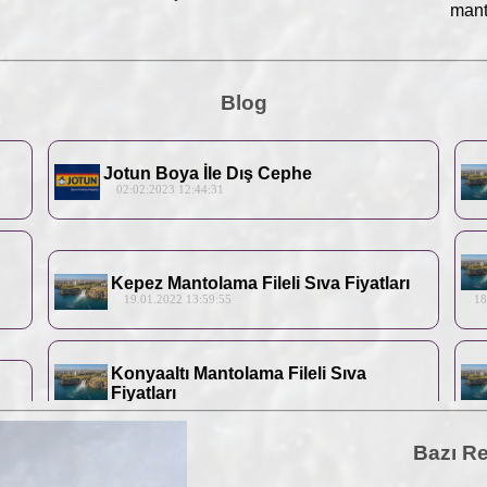
manto
Blog
Jotun Boya İle Dış Cephe
02:02:2023 12:44:31
Kepez Mantolama Fileli Sıva Fiyatları
19.01.2022 13:59:55
18.0
Konyaaltı Mantolama Fileli Sıva
Fiyatları
16.01.2022 13:59:55
15.0
Bazı Re
Manavgat Mantolama Fileli Sıva