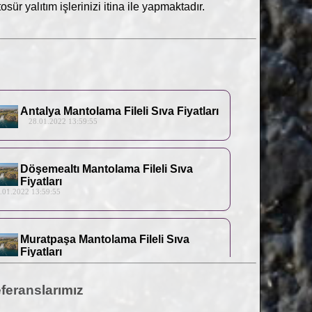
sür yalıtım işlerinizi itina ile yapmaktadır.
Antalya Mantolama Fileli Sıva Fiyatları
28.01.2022 13:59:55
Döşemealtı Mantolama Fileli Sıva
Fiyatları
1.2022 13:59:55
Muratpaşa Mantolama Fileli Sıva
Fiyatları
1.2022 13:59:55
feranslarımız