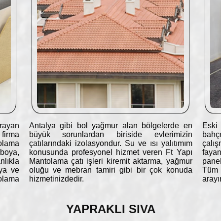
rayan
Antalya gibi bol yağmur alan bölgelerde en
Eski 
 firma
büyük sorunlardan biriside evlerimizin
bahç
olama
çatılarındaki izolasyondur. Su ve ısı yalıtımım
çalış
 boya,
konusunda profesyonel hizmet veren Ft Yapı
fayan
lıkla
Mantolama çatı işleri kiremit aktarma, yağmur
panel
oya ve
oluğu ve mebran tamiri gibi bir çok konuda
Tüm t
olama
hizmetinizdedir.
arayı
YAPRAKLI SIVA