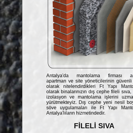
Antalya'da mantolama firması a
apartman ve site yöneticilerinin güvenli
olarak nitelendirdikleri Ft Yapı Mant
olarak binalarınızın dış cephe fileli sıva,
izolasyon ve mantolama işlerini uzman
yürütmekteyiz. Dış cephe yeni nesil b
söve uygulamaları ile Ft Yapı Mant
Antalya'lıların hizmetindedir.
FİLELİ SIVA